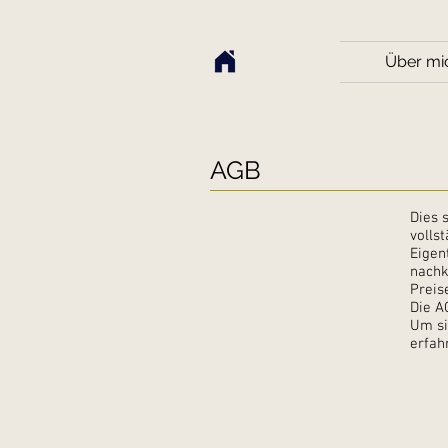
Über mi
AGB
Dies 
volls
Eigen
nachk
Preis
Die A
Um si
erfah